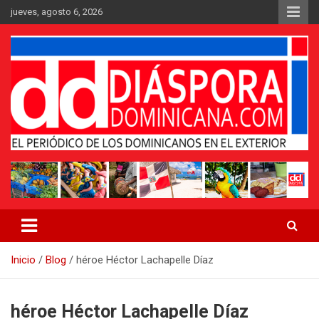
Saltar
jueves, agosto 6, 2026
al
contenido
Medio digital nativo establecido en 2011
Periódico Diáspora Dominicana
Inicio
Blog
héroe Héctor Lachapelle Díaz
héroe Héctor Lachapelle Díaz