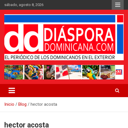
Saltar
sábado, agosto 8, 2026
al
contenido
Medio digital nativo establecido en 2011
Periódico Diáspora Dominicana
Inicio
Blog
hector acosta
hector acosta