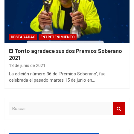
DESTACADAS
ENTRETENIMIENTO
El Torito agradece sus dos Premios Soberano
2021
18 de junio de 2021
La edición número 36 de ‘Premios Soberano’, fue
celebrada el pasado martes 15 de junio en…
B
u
s
c
a