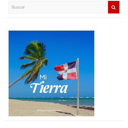
B
u
s
c
a
r