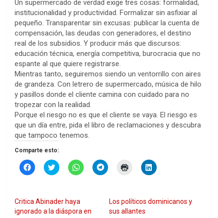
Un supermercado de verdad exige tres cosas: formalidad,
institucionalidad y productividad. Formalizar sin asfixiar al
pequeño. Transparentar sin excusas: publicar la cuenta de
compensación, las deudas con generadores, el destino
real de los subsidios. Y producir más que discursos:
educación técnica, energía competitiva, burocracia que no
espante al que quiere registrarse.
Mientras tanto, seguiremos siendo un ventorrillo con aires
de grandeza. Con letrero de supermercado, música de hilo
y pasillos donde el cliente camina con cuidado para no
tropezar con la realidad.
Porque el riesgo no es que el cliente se vaya. El riesgo es
que un día entre, pida el libro de reclamaciones y descubra
que tampoco tenemos.
Comparte esto:
H
H
H
H
H
H
a
a
a
a
a
a
z
z
z
z
z
z
c
c
c
c
c
c
l
l
l
l
l
l
i
i
i
i
i
i
Critica Abinader haya
Los políticos dominicanos y
c
c
c
c
c
c
p
p
p
p
p
p
ignorado a la diáspora en
sus allantes
a
a
a
a
a
a