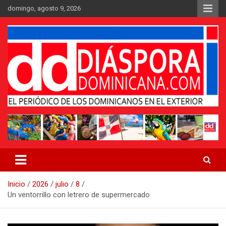
Saltar
domingo, agosto 9, 2026
al
contenido
Medio digital nativo establecido en 2011
Periódico Diáspora Dominicana
Inicio
2026
julio
8
Un ventorrillo con letrero de supermercado