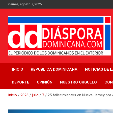
Saltar
viernes, agosto 7, 2026
al
contenido
Medio digital nativo establecido en 2011
Periódico Diáspora
INICIO
REPUBLICA DOMINICANA
NOTICIAS DE 
Dominicana
DEPORTE
OPINIÓN
NUESTRO ORGULLO
CON
Inicio
2026
julio
7
25 fallecimientos en Nueva Jersey por