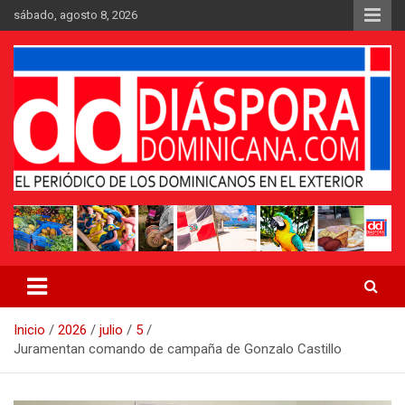
Saltar
sábado, agosto 8, 2026
al
contenido
Medio digital nativo establecido en 2011
Periódico Diáspora Dominicana
Inicio
2026
julio
5
Juramentan comando de campaña de Gonzalo Castillo