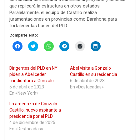
que replicará la estructura en otros estados.
Paralelamente, el equipo de Castillo realiza
juramentaciones en provincias como Barahona para
fortalecer las bases del PLD.
Comparte esto:
H
H
H
H
H
H
a
a
a
a
a
a
z
z
z
z
z
z
c
c
c
c
c
c
l
l
l
l
l
l
i
i
i
i
i
i
Dirigentes del PLD en NY
Abel visita a Gonzalo
c
c
c
c
c
c
p
p
p
p
p
p
piden a Abel ceder
Castillo en su residencia
a
a
a
a
a
a
candidatura a Gonzalo
6 de abril de 2023
r
r
r
r
r
r
a
a
a
a
a
a
5 de abril de 2023
En «Destacadas»
c
c
c
c
i
c
En «New York»
o
o
o
o
m
o
m
m
m
m
p
m
p
p
p
p
r
p
La amenaza de Gonzalo
a
a
a
a
i
a
Castillo, nuevo aspirante a
r
r
r
r
m
r
t
t
t
t
i
t
presidencia por el PLD
i
i
i
i
r
i
r
r
r
r
(
r
4 de diciembre de 2025
e
e
e
e
S
e
En «Destacadas»
n
n
n
n
e
n
F
T
W
T
a
L
a
w
h
e
b
i