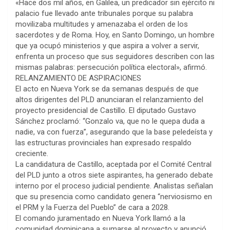
«Hace dos mil años, en Galilea, un predicador sin ejército ni
palacio fue llevado ante tribunales porque su palabra
movilizaba multitudes y amenazaba el orden de los
sacerdotes y de Roma. Hoy, en Santo Domingo, un hombre
que ya ocupó ministerios y que aspira a volver a servir,
enfrenta un proceso que sus seguidores describen con las
mismas palabras: persecución política electoral», afirmó.
RELANZAMIENTO DE ASPIRACIONES
El acto en Nueva York se da semanas después de que
altos dirigentes del PLD anunciaran el relanzamiento del
proyecto presidencial de Castillo. El diputado Gustavo
Sánchez proclamó: “Gonzalo va, que no le quepa duda a
nadie, va con fuerza”, asegurando que la base peledeísta y
las estructuras provinciales han expresado respaldo
creciente.
La candidatura de Castillo, aceptada por el Comité Central
del PLD junto a otros siete aspirantes, ha generado debate
interno por el proceso judicial pendiente. Analistas señalan
que su presencia como candidato genera “nerviosismo en
el PRM y la Fuerza del Pueblo” de cara a 2028.
El comando juramentado en Nueva York llamó a la
comunidad dominicana a sumarse al proyecto y anunció