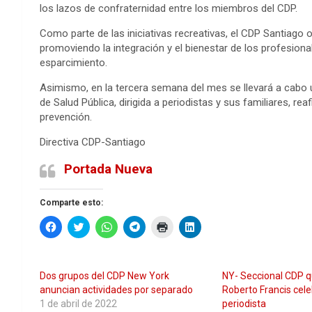
los lazos de confraternidad entre los miembros del CDP.
Como parte de las iniciativas recreativas, el CDP Santiago o
promoviendo la integración y el bienestar de los profesio
esparcimiento.
Asimismo, en la tercera semana del mes se llevará a cabo 
de Salud Pública, dirigida a periodistas y sus familiares, r
prevención.
Directiva CDP-Santiago
Portada Nueva
Comparte esto:
H
H
H
H
H
H
a
a
a
a
a
a
z
z
z
z
z
z
c
c
c
c
c
c
l
l
l
l
l
l
i
i
i
i
i
i
Dos grupos del CDP New York
NY- Seccional CDP q
c
c
c
c
c
c
p
p
p
p
p
p
anuncian actividades por separado
Roberto Francis cel
a
a
a
a
a
a
1 de abril de 2022
periodista
r
r
r
r
r
r