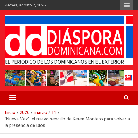
Saltar
viernes, agosto 7, 2026
al
contenido
Medio digital nativo establecido en 2011
Periódico Diáspora Dominicana
Inicio
2026
marzo
11
”Nueva Vez”: el nuevo sencillo de Keren Montero para volver a
la presencia de Dios