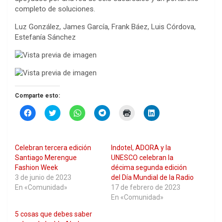
completo de soluciones.
Luz González, James García, Frank Báez, Luis Córdova,
Estefanía Sánchez
Comparte esto:
H
H
H
H
H
H
a
a
a
a
a
a
z
z
z
z
z
z
c
c
c
c
c
c
l
l
l
l
l
l
i
i
i
i
i
i
Celebran tercera edición
Indotel, ADORA y la
c
c
c
c
c
c
p
p
p
p
p
p
Santiago Merengue
UNESCO celebran la
a
a
a
a
a
a
Fashion Week
décima segunda edición
r
r
r
r
r
r
a
a
a
a
a
a
3 de junio de 2023
del Día Mundial de la Radio
c
c
c
c
i
c
En «Comunidad»
17 de febrero de 2023
o
o
o
o
m
o
m
m
m
m
p
m
En «Comunidad»
p
p
p
p
r
p
a
a
a
a
i
a
5 cosas que debes saber
r
r
r
r
m
r
t
t
t
t
i
t