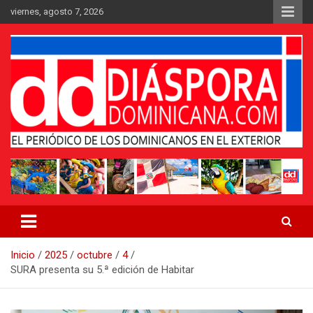
Saltar
viernes, agosto 7, 2026
al
contenido
Medio digital nativo establecido en 2011
Periódico Diáspora Dominicana
Inicio
2025
octubre
4
SURA presenta su 5.ª edición de Habitar