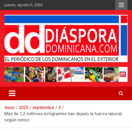
Saltar
jueves, agosto 6, 2026
al
contenido
Medio digital nativo establecido en 2011
Periódico Diáspora Dominicana
Inicio
2025
septiembre
3
Más de 1,2 millones inmigrantes han dejado la fuerza laboral,
según censo