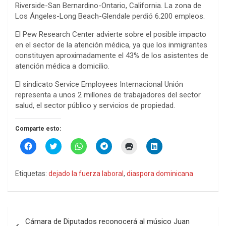
Riverside-San Bernardino-Ontario, California. La zona de
Los Ángeles-Long Beach-Glendale perdió 6.200 empleos.
El Pew Research Center advierte sobre el posible impacto
en el sector de la atención médica, ya que los inmigrantes
constituyen aproximadamente el 43% de los asistentes de
atención médica a domicilio.
El sindicato Service Employees Internacional Unión
representa a unos 2 millones de trabajadores del sector
salud, el sector público y servicios de propiedad.
Comparte esto:
H
H
H
H
H
H
a
a
a
a
a
a
z
z
z
z
z
z
c
c
c
c
c
c
l
l
l
l
l
l
Etiquetas:
dejado la fuerza laboral
,
diaspora dominicana
i
i
i
i
i
i
c
c
c
c
c
c
p
p
p
p
p
p
a
a
a
a
a
a
r
r
r
r
r
r
a
a
a
a
a
a
Navegación
c
c
c
c
i
c
Cámara de Diputados reconocerá al músico Juan
o
o
o
o
m
o