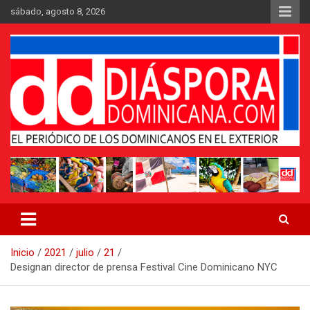
Saltar
sábado, agosto 8, 2026
al
contenido
Medio digital nativo establecido en 2011
Periódico Diáspora Dominicana
Inicio
2021
julio
21
Designan director de prensa Festival Cine Dominicano NYC