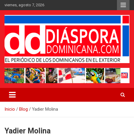
Saltar
viernes, agosto 7, 2026
al
contenido
Medio digital nativo establecido en 2011
Periódico Diáspora Dominicana
Inicio
Blog
Yadier Molina
Yadier Molina