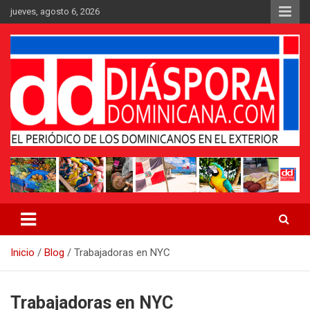
Saltar
jueves, agosto 6, 2026
al
contenido
Medio digital nativo establecido en 2011
Periódico Diáspora Dominicana
Inicio
Blog
Trabajadoras en NYC
Trabajadoras en NYC