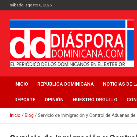
Saltar
sábado, agosto 8, 2026
al
contenido
Medio digital nativo establecido en 2011
Periódico Diáspora
INICIO
REPUBLICA DOMINICANA
NOTICIAS DE 
Dominicana
DEPORTE
OPINIÓN
NUESTRO ORGULLO
CON
Inicio
Blog
Servicio de Inmigración y Control de Aduanas de