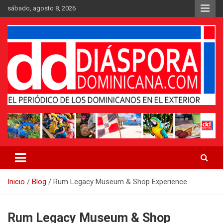
Saltar
sábado, agosto 8, 2026
al
contenido
Medio digital nativo establecido en 2011
Periódico Diáspora Dominicana
Inicio
Blog
Rum Legacy Museum & Shop Experience
Rum Legacy Museum & Shop