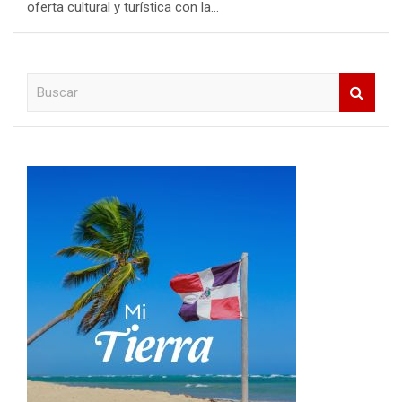
oferta cultural y turística con la…
B
u
s
c
a
r