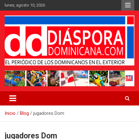
Saltar
lunes, agosto 10, 2026
al
contenido
Medio digital nativo establecido en 2011
Periódico Diáspora Dominicana
Inicio
Blog
jugadores Dom
jugadores Dom