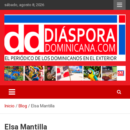
Saltar
sábado, agosto 8, 2026
al
contenido
Medio digital nativo establecido en 2011
Periódico Diáspora Dominicana
Inicio
Blog
Elsa Mantilla
Elsa Mantilla